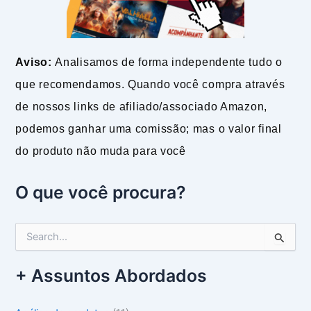
Aviso:
Analisamos de forma independente tudo o
que recomendamos. Quando você compra através
de nossos links de afiliado/associado Amazon,
podemos ganhar uma comissão; mas o valor final
do produto não muda para você
O que você procura?
P
e
s
+ Assuntos Abordados
q
u
i