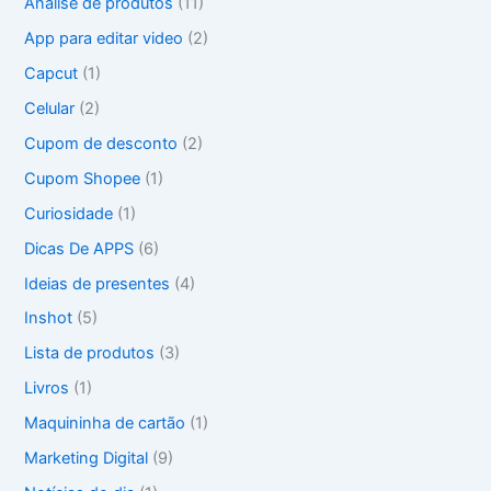
Análise de produtos
(11)
s
a
App para editar video
(2)
r
Capcut
(1)
p
o
Celular
(2)
r
Cupom de desconto
(2)
:
Cupom Shopee
(1)
Curiosidade
(1)
Dicas De APPS
(6)
Ideias de presentes
(4)
Inshot
(5)
Lista de produtos
(3)
Livros
(1)
Maquininha de cartão
(1)
Marketing Digital
(9)