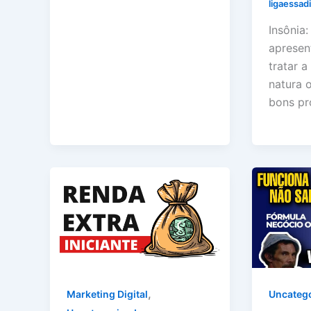
ligaessad
Insônia:
apresen
tratar a
natura 
bons pr
,
Marketing Digital
Uncateg