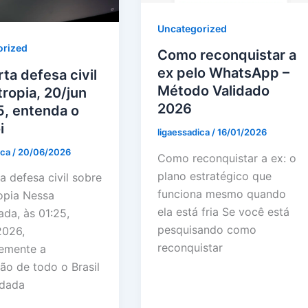
Uncategorized
orized
Como reconquistar a
ex pelo WhatsApp –
ta defesa civil
Método Validado
ropia, 20/jun
2026
5, entenda o
i
ligaessadica
/
16/01/2026
ica
/
20/06/2026
Como reconquistar a ex: o
plano estratégico que
a defesa civil sobre
funciona mesmo quando
opia Nessa
ela está fria Se você está
da, às 01:25,
pesquisando como
2026,
reconquistar
emente a
ão de todo o Brasil
rdada