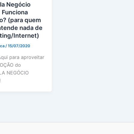
la Negócio
e Funciona
? (para quem
ntende nada de
ing/Internet)
ica
/
15/07/2020
Aqui para aproveitar
OÇÃO do
LA NEGÓCIO
!