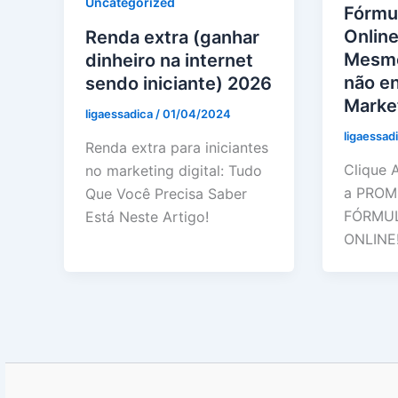
Uncategorized
Fórmu
Onlin
Renda extra (ganhar
Mesmo
dinheiro na internet
não e
sendo iniciante) 2026
Market
ligaessadica
/
01/04/2024
ligaessad
Renda extra para iniciantes
Clique 
no marketing digital: Tudo
a PROM
Que Você Precisa Saber
FÓRMU
Está Neste Artigo!
ONLINE