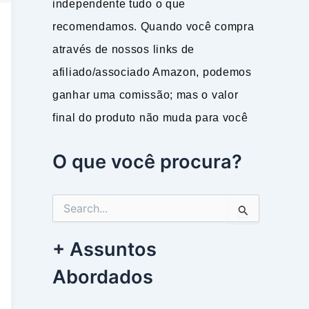
independente tudo o que
recomendamos. Quando você compra
através de nossos links de
afiliado/associado Amazon, podemos
ganhar uma comissão; mas o valor
final do produto não muda para você
O que você procura?
P
e
s
+ Assuntos
q
u
Abordados
i
s
a