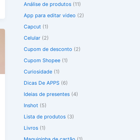
Análise de produtos
(11)
r
p
App para editar video
(2)
o
r
Capcut
(1)
:
Celular
(2)
Cupom de desconto
(2)
Cupom Shopee
(1)
Curiosidade
(1)
Dicas De APPS
(6)
Ideias de presentes
(4)
Inshot
(5)
Lista de produtos
(3)
Livros
(1)
Maquininha de cartão
(1)