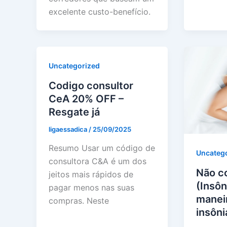
excelente custo-benefício.
Uncategorized
Codigo consultor
CeA 20% OFF –
Resgate já
ligaessadica
/
25/09/2025
Resumo Usar um código de
Uncateg
consultora C&A é um dos
Não c
jeitos mais rápidos de
(Insôn
pagar menos nas suas
maneir
compras. Neste
insôni