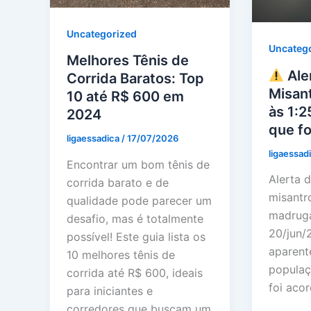
Uncategorized
Uncateg
Melhores Tênis de
Aler
Corrida Baratos: Top
Misant
10 até R$ 600 em
às 1:2
2024
que fo
ligaessadica
/
17/07/2026
ligaessad
Encontrar um bom tênis de
Alerta d
corrida barato e de
misantr
qualidade pode parecer um
madruga
desafio, mas é totalmente
20/jun/
possível! Este guia lista os
aparent
10 melhores tênis de
populaç
corrida até R$ 600, ideais
foi aco
para iniciantes e
corredores que buscam um