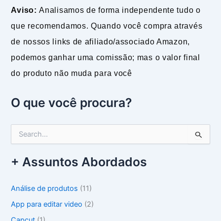
Aviso:
Analisamos de forma independente tudo o
que recomendamos. Quando você compra através
de nossos links de afiliado/associado Amazon,
podemos ganhar uma comissão; mas o valor final
do produto não muda para você
O que você procura?
P
e
s
+ Assuntos Abordados
q
u
i
Análise de produtos
(11)
s
a
App para editar video
(2)
r
Capcut
(1)