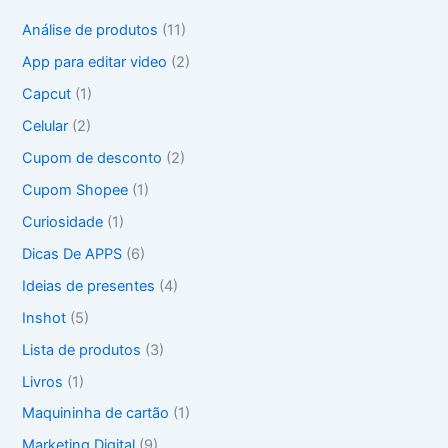
i
Análise de produtos
(11)
s
a
App para editar video
(2)
r
Capcut
(1)
p
o
Celular
(2)
r
Cupom de desconto
(2)
:
Cupom Shopee
(1)
Curiosidade
(1)
Dicas De APPS
(6)
Ideias de presentes
(4)
Inshot
(5)
Lista de produtos
(3)
Livros
(1)
Maquininha de cartão
(1)
Marketing Digital
(9)