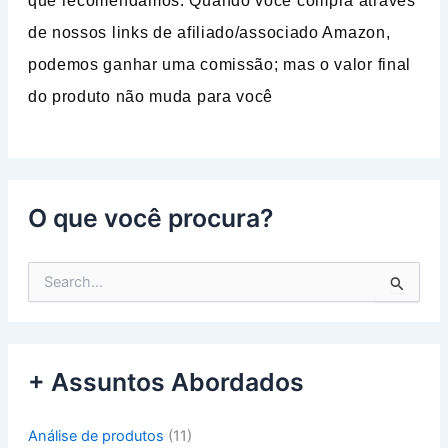
que recomendamos. Quando você compra através
de nossos links de afiliado/associado Amazon,
podemos ganhar uma comissão; mas o valor final
do produto não muda para você
O que você procura?
P
e
s
q
u
+ Assuntos Abordados
i
s
a
Análise de produtos
(11)
r