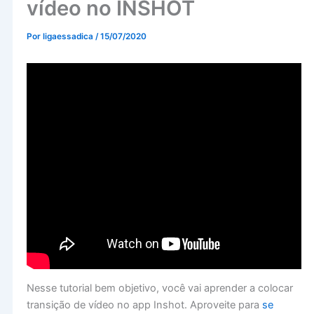
vídeo no INSHOT
Por
ligaessadica
/
15/07/2020
Nesse tutorial bem objetivo, você vai aprender a colocar
transição de vídeo no app Inshot. Aproveite para
se