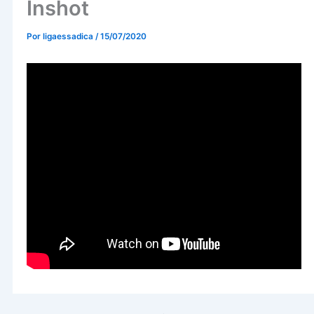
Inshot
Por
ligaessadica
/
15/07/2020