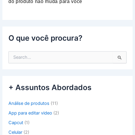
do produto não muda para você
O que você procura?
P
e
s
q
u
+ Assuntos Abordados
i
s
a
Análise de produtos
(11)
r
p
App para editar video
(2)
o
Capcut
(1)
r
:
Celular
(2)