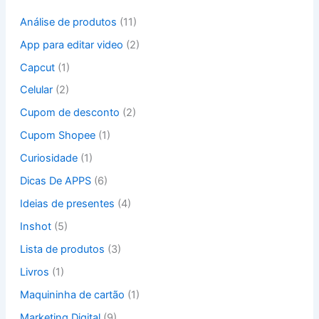
a
Análise de produtos
(11)
r
p
App para editar video
(2)
o
Capcut
(1)
r
:
Celular
(2)
Cupom de desconto
(2)
Cupom Shopee
(1)
Curiosidade
(1)
Dicas De APPS
(6)
Ideias de presentes
(4)
Inshot
(5)
Lista de produtos
(3)
Livros
(1)
Maquininha de cartão
(1)
Marketing Digital
(9)