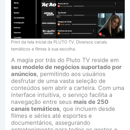
Print da tela inicial da PLUTO TV. Diversos canais
temáticos e filmes à sua escolha.
A magia por trás do Pluto TV reside em
seu modelo de negócios suportado por
anúncios
, permitindo aos usuários
desfrutar de uma vasta seleção de
conteúdos sem abrir a carteira. Com uma
interface intuitiva, o serviço facilita a
navegação entre seus
mais de 250
canais temáticos
, que incluem desde
filmes e séries até esportes e
documentários, assegurando
entretenimento para todos os gostos e