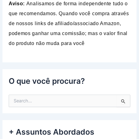
Aviso:
Analisamos de forma independente tudo o
que recomendamos. Quando você compra através
de nossos links de afiliado/associado Amazon,
podemos ganhar uma comissão; mas o valor final
do produto não muda para você
O que você procura?
P
e
s
q
u
+ Assuntos Abordados
i
s