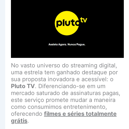
No vasto universo do streaming digital,
uma estrela tem ganhado destaque por
sua proposta inovadora e acessível: o
Pluto TV
. Diferenciando-se em um
mercado saturado de assinaturas pagas,
este serviço promete mudar a maneira
como consumimos entretenimento,
oferecendo
filmes e séries totalmente
grátis
.