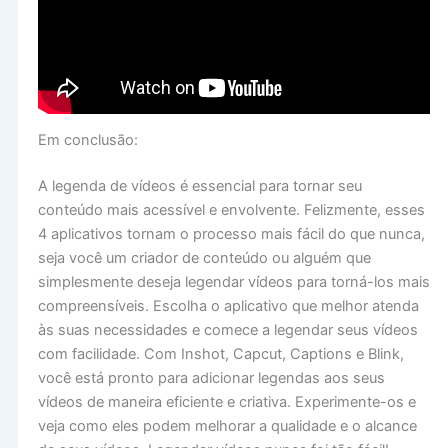
Em conclusão:
A legenda de vídeos é essencial para tornar seu
conteúdo mais acessível e envolvente. Felizmente, esses
4 aplicativos tornam o processo mais fácil do que nunca,
seja você um criador de conteúdo ou alguém que
simplesmente deseja legendar vídeos para torná-los mais
compreensíveis. Escolha o aplicativo que melhor atenda
às suas necessidades e comece a legendar seus vídeos
com facilidade. Com Inshot, Capcut, Captions e Blink,
você está pronto para adicionar legendas aos seus
vídeos de maneira eficiente e criativa. Experimente-os e
veja como eles podem melhorar a qualidade e o alcance