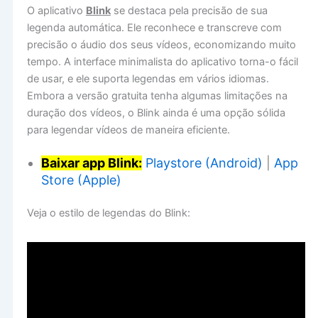
O aplicativo
Blink
se destaca pela precisão de sua
legenda automática. Ele reconhece e transcreve com
precisão o áudio dos seus vídeos, economizando muito
tempo. A interface minimalista do aplicativo torna-o fácil
de usar, e ele suporta legendas em vários idiomas.
Embora a versão gratuita tenha algumas limitações na
duração dos vídeos, o Blink ainda é uma opção sólida
para legendar vídeos de maneira eficiente.
Baixar app Blink:
Playstore (Android)
|
App
Store (Apple)
Veja o estilo de legendas do Blink: