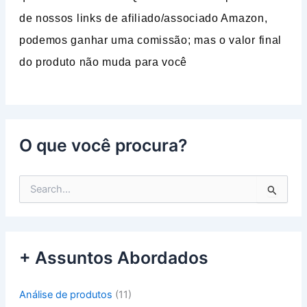
de nossos links de afiliado/associado Amazon,
podemos ganhar uma comissão; mas o valor final
do produto não muda para você
O que você procura?
P
e
s
q
u
+ Assuntos Abordados
i
s
a
Análise de produtos
(11)
r