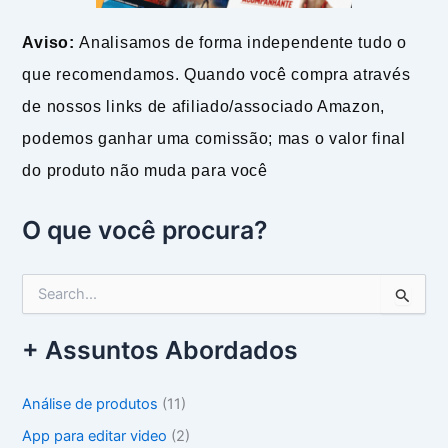
Aviso:
Analisamos de forma independente tudo o
que recomendamos. Quando você compra através
de nossos links de afiliado/associado Amazon,
podemos ganhar uma comissão; mas o valor final
do produto não muda para você
O que você procura?
P
e
s
+ Assuntos Abordados
q
u
i
Análise de produtos
(11)
s
a
App para editar video
(2)