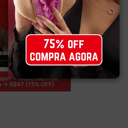
upom → Muito Além da
 → R$97 (75% OFF)