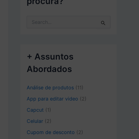
procura?
P
e
s
q
u
i
+ Assuntos
s
a
Abordados
r
p
o
Análise de produtos
(11)
r
:
App para editar video
(2)
Capcut
(1)
Celular
(2)
Cupom de desconto
(2)