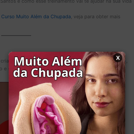
Santos e como esse treinamento vai te ajudar na sua vida
o Curso Muito Além da Chupada
, veja para obter mais
X
 criado por
Juliana Santos (SST – Sexologia Sem Tabu)
,
o e sexualidade.