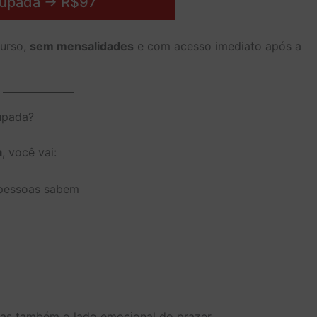
upada → R$97
curso,
sem mensalidades
e com acesso imediato após a
upada?
a
, você vai:
 pessoas sabem
 mas também o lado emocional do prazer.