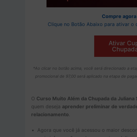
Compre agora 
Clique no Botão Abaixo para ativar 
Ativar C
Chupada
*Ao clicar no botão acima, você será direcionado a 
promocional de 97,00 será aplicado na etapa de pag
O
Curso Muito Além da Chupada da Juliana 
quem deseja
aprender preliminar de verdad
relacionamento
.
Agora que você já acessou o maior descon