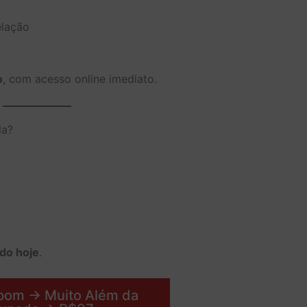
elação
o
, com acesso online imediato.
da?
do hoje
.
upom → Muito Além da