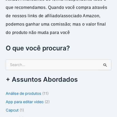
que recomendamos. Quando você compra através
de nossos links de afiliado/associado Amazon,
podemos ganhar uma comissão; mas o valor final
do produto não muda para você
O que você procura?
P
e
s
+ Assuntos Abordados
q
u
i
Análise de produtos
(11)
s
a
App para editar video
(2)
r
Capcut
(1)
p
o