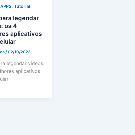
,
 APPS
Tutorial
para legendar
: os 4
es aplicativos
elular
ica
/
02/10/2023
ra legendar videos:
lhores aplicativos
ular