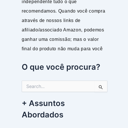
independente tudo o que
recomendamos. Quando você compra
através de nossos links de
afiliado/associado Amazon, podemos
ganhar uma comissão; mas o valor
final do produto não muda para você
O que você procura?
P
e
s
+ Assuntos
q
u
Abordados
i
s
a