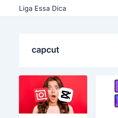
Ir
Liga Essa Dica
para
o
conteúdo
capcut