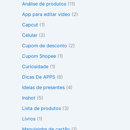
Análise de produtos
(11)
r
p
App para editar video
(2)
o
r
Capcut
(1)
:
Celular
(2)
Cupom de desconto
(2)
Cupom Shopee
(1)
Curiosidade
(1)
Dicas De APPS
(6)
Ideias de presentes
(4)
Inshot
(5)
Lista de produtos
(3)
Livros
(1)
Maquininha de cartão
(1)