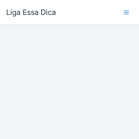
Ir
Liga Essa Dica
para
o
conteúdo