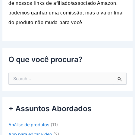
de nossos links de afiliado/associado Amazon,
podemos ganhar uma comissão; mas o valor final
do produto não muda para você
O que você procura?
P
e
s
q
u
+ Assuntos Abordados
i
s
a
Análise de produtos
(11)
r
p
App para editar video
(2)