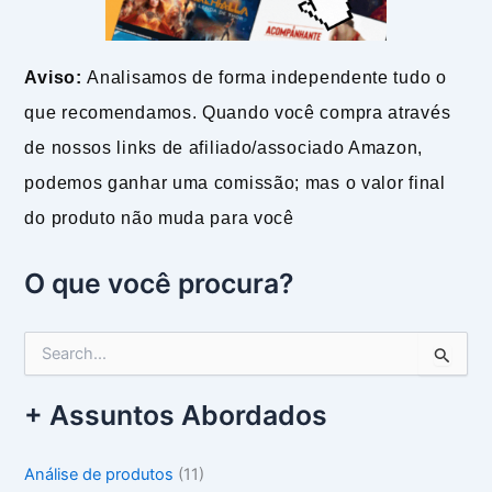
Aviso:
Analisamos de forma independente tudo o
que recomendamos. Quando você compra através
de nossos links de afiliado/associado Amazon,
podemos ganhar uma comissão; mas o valor final
do produto não muda para você
O que você procura?
P
e
s
+ Assuntos Abordados
q
u
i
Análise de produtos
(11)
s