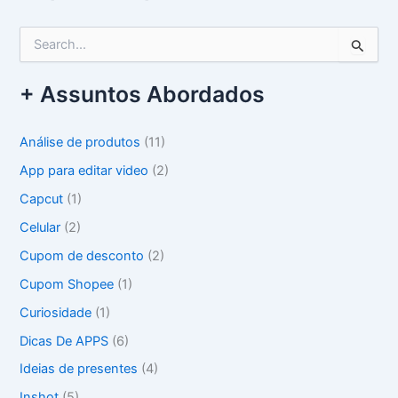
P
e
s
+ Assuntos Abordados
q
u
i
Análise de produtos
(11)
s
a
App para editar video
(2)
r
Capcut
(1)
p
o
Celular
(2)
r
Cupom de desconto
(2)
:
Cupom Shopee
(1)
Curiosidade
(1)
Dicas De APPS
(6)
Ideias de presentes
(4)
Inshot
(5)