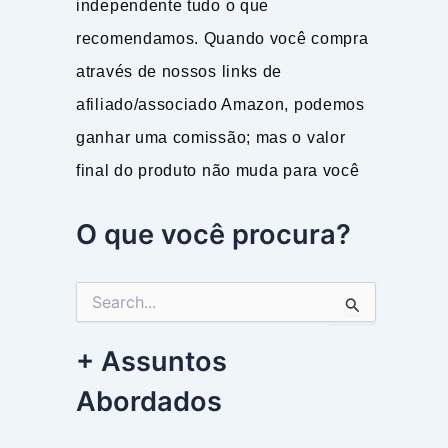
independente tudo o que
recomendamos. Quando você compra
através de nossos links de
afiliado/associado Amazon, podemos
ganhar uma comissão; mas o valor
final do produto não muda para você
O que você procura?
P
e
s
+ Assuntos
q
u
Abordados
i
s
a