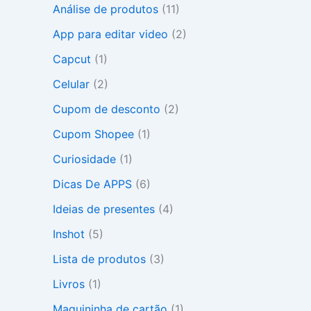
Análise de produtos
(11)
r
p
App para editar video
(2)
o
r
Capcut
(1)
:
Celular
(2)
Cupom de desconto
(2)
Cupom Shopee
(1)
Curiosidade
(1)
Dicas De APPS
(6)
Ideias de presentes
(4)
Inshot
(5)
Lista de produtos
(3)
Livros
(1)
Maquininha de cartão
(1)