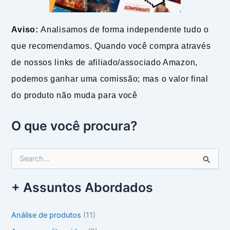
Aviso:
Analisamos de forma independente tudo o
que recomendamos. Quando você compra através
de nossos links de afiliado/associado Amazon,
podemos ganhar uma comissão; mas o valor final
do produto não muda para você
O que você procura?
P
e
s
+ Assuntos Abordados
q
u
i
Análise de produtos
(11)
s