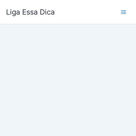
Ir
Liga Essa Dica
para
o
conteúdo