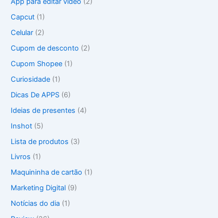
a
App para editar video
(2)
r
Capcut
(1)
p
o
Celular
(2)
r
Cupom de desconto
(2)
:
Cupom Shopee
(1)
Curiosidade
(1)
Dicas De APPS
(6)
Ideias de presentes
(4)
Inshot
(5)
Lista de produtos
(3)
Livros
(1)
Maquininha de cartão
(1)
Marketing Digital
(9)
Notícias do dia
(1)