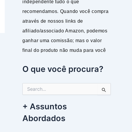
independente tudo o que
recomendamos. Quando você compra
através de nossos links de
afiliado/associado Amazon, podemos
ganhar uma comissão; mas o valor
final do produto não muda para você
O que você procura?
P
e
s
+ Assuntos
q
u
Abordados
i
s
a