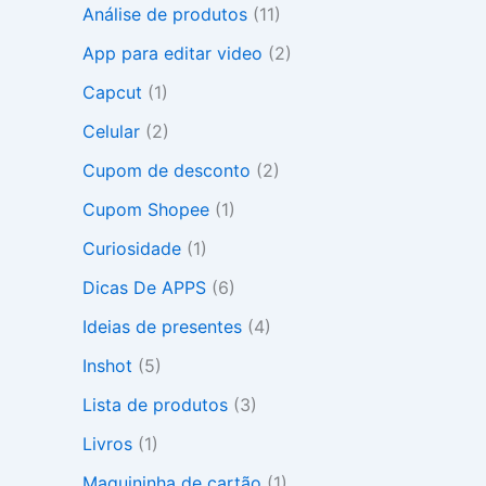
Análise de produtos
(11)
r
p
App para editar video
(2)
o
r
Capcut
(1)
:
Celular
(2)
Cupom de desconto
(2)
Cupom Shopee
(1)
Curiosidade
(1)
Dicas De APPS
(6)
Ideias de presentes
(4)
Inshot
(5)
Lista de produtos
(3)
Livros
(1)
Maquininha de cartão
(1)