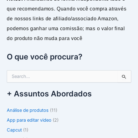
que recomendamos. Quando você compra através
de nossos links de afiliado/associado Amazon,
podemos ganhar uma comissão; mas o valor final
do produto não muda para você
O que você procura?
P
e
s
+ Assuntos Abordados
q
u
i
Análise de produtos
(11)
s
a
App para editar video
(2)
r
Capcut
(1)
p
o