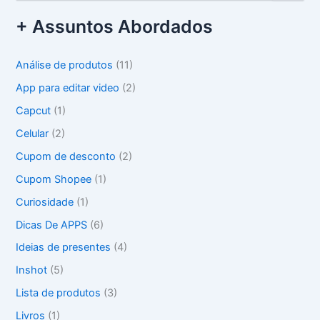
e
s
+ Assuntos Abordados
q
u
i
Análise de produtos
(11)
s
a
App para editar video
(2)
r
Capcut
(1)
p
o
Celular
(2)
r
Cupom de desconto
(2)
:
Cupom Shopee
(1)
Curiosidade
(1)
Dicas De APPS
(6)
Ideias de presentes
(4)
Inshot
(5)
Lista de produtos
(3)
Livros
(1)