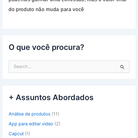
do produto não muda para você
O que você procura?
P
e
s
q
u
+ Assuntos Abordados
i
s
a
Análise de produtos
(11)
r
p
App para editar video
(2)
o
Capcut
(1)
r