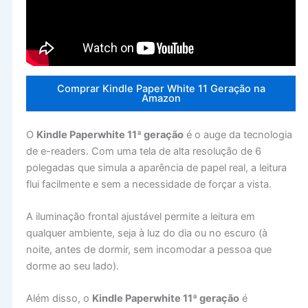
Comprar Kindle Paper White 11 Geração na
Amazon
O
Kindle Paperwhite 11ª geração
é o auge da tecnologia
de e-readers. Com uma tela de alta resolução de 6
polegadas que simula a aparência de papel real, a leitura
flui facilmente e sem a necessidade de forçar a vista.
A iluminação frontal ajustável permite a leitura em
qualquer ambiente, seja à luz do dia ou no escuro (à
noite, antes de dormir, sem incomodar a pessoa que
dorme ao seu lado).
Além disso, o
Kindle Paperwhite 11ª geração
é