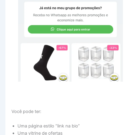
Você pode ter:
Uma página estilo “link na bio”
Uma vitrine de ofertas