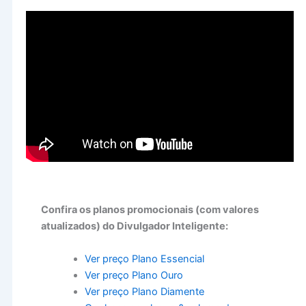
Confira os planos promocionais (com valores
atualizados) do Divulgador Inteligente:
Ver preço Plano Essencial
Ver preço Plano Ouro
Ver preço Plano Diamente