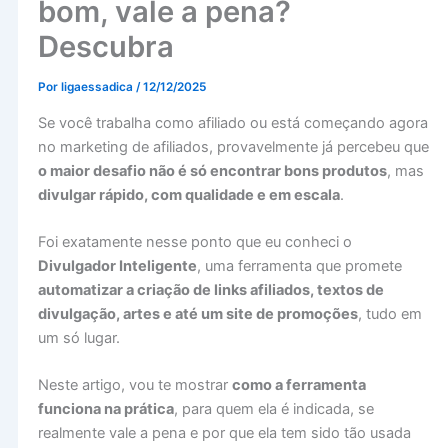
bom, vale a pena?
Descubra
Por
ligaessadica
/
12/12/2025
Se você trabalha como afiliado ou está começando agora
no marketing de afiliados, provavelmente já percebeu que
o maior desafio não é só encontrar bons produtos
, mas
divulgar rápido, com qualidade e em escala
.
Foi exatamente nesse ponto que eu conheci o
Divulgador Inteligente
, uma ferramenta que promete
automatizar a criação de links afiliados, textos de
divulgação, artes e até um site de promoções
, tudo em
um só lugar.
Neste artigo, vou te mostrar
como a ferramenta
funciona na prática
, para quem ela é indicada, se
realmente vale a pena e por que ela tem sido tão usada