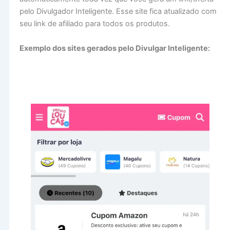
pelo Divulgador Inteligente. Esse site fica atualizado com
seu link de afiliado para todos os produtos.
Exemplo dos sites gerados pelo Divulgar Inteligente: