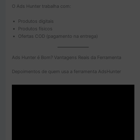
O Ads Hunter trabalha com:
Produtos digitais
Produtos físicos
Ofertas COD (pagamento na entrega)
Ads Hunter é Bom? Vantagens Reais da Ferramenta
Depoimentos de quem usa a ferramenta AdsHunter