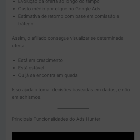
Evolução da oferta ao longo do tempo
Custo médio por clique no Google Ads
Estimativa de retorno com base em comissão e
tráfego
Assim, o afiliado consegue visualizar se determinada
oferta:
Está em crescimento
Está estável
Ou já se encontra em queda
Isso ajuda a tomar decisões baseadas em dados, e não
em achismos.
Principais Funcionalidades do Ads Hunter