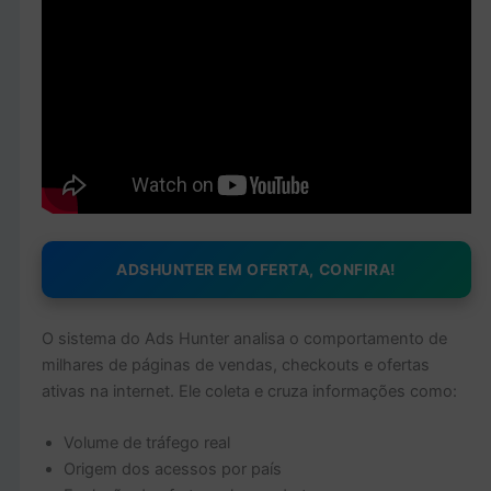
ADSHUNTER EM OFERTA, CONFIRA!
O sistema do Ads Hunter analisa o comportamento de
milhares de páginas de vendas, checkouts e ofertas
ativas na internet. Ele coleta e cruza informações como:
Volume de tráfego real
Origem dos acessos por país