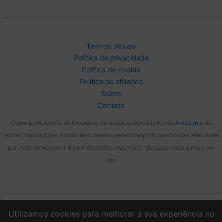
Termos de uso
Política de privacidade
Política de cookie
Política de afiliados
Sobre
Contato
Como participante do Programa de Associados/afiliados da
Amazon
e de
outras marcas/lojas, somos remunerado pelas compras qualificadas efetuadas
por meio de nossos links e indicações; mas você não paga nada a mais por
isso.
Copyright © 2026 Liga Essa Dica
Utilizamos cookies para melhorar a sua experiência no