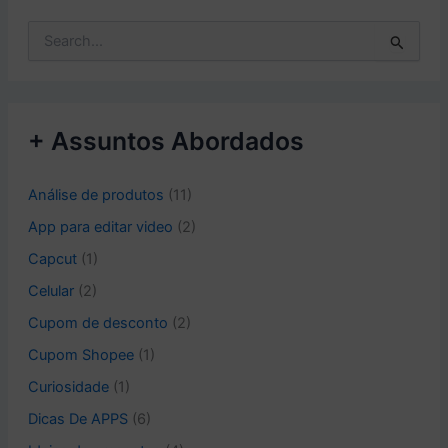
P
e
s
q
u
+ Assuntos Abordados
i
s
a
Análise de produtos
(11)
r
p
App para editar video
(2)
o
Capcut
(1)
r
:
Celular
(2)
Cupom de desconto
(2)
Cupom Shopee
(1)
Curiosidade
(1)
Dicas De APPS
(6)