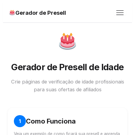
Gerador de Presell
Home
Presell de Cookie
Presell de Idade
Gerador de Presell de Idade
Destrave suas Vendas
Crie páginas de verificação de idade profissionais
para suas ofertas de afiliados
Como Funciona
1
Veja um exemplo de como ficará sua presell e aprenda