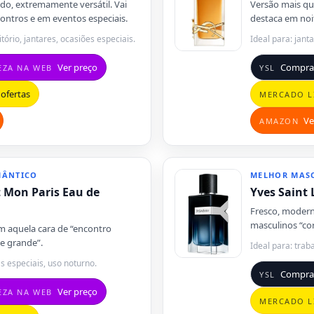
ado, extremamente versátil. Vai
Versão mais qu
ontros e em eventos especiais.
destaca em noit
itório, jantares, ocasiões especiais.
Ideal para: jant
Ver preço
Compra
EZA NA WEB
YSL
ofertas
MERCADO L
Ve
AMAZON
MÂNTICO
MELHOR MASC
t Mon Paris Eau de
Yves Saint
Fresco, modern
masculinos “cor
om aquela cara de “encontro
e grande”.
Ideal para: trab
as especiais, uso noturno.
Compra
YSL
Ver preço
EZA NA WEB
MERCADO L