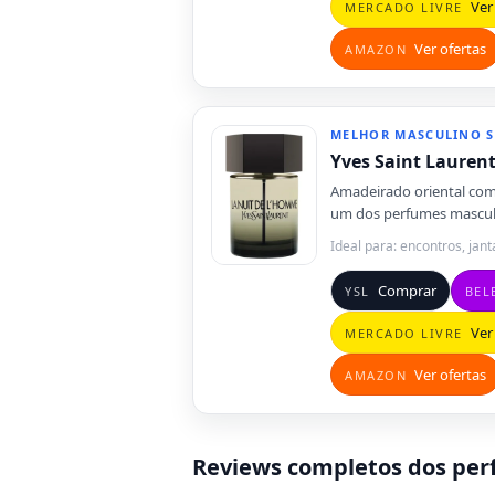
Ver 
MERCADO LIVRE
Ver ofertas
AMAZON
MELHOR MASCULINO 
Yves Saint Lauren
Amadeirado oriental co
um dos perfumes masculi
Ideal para: encontros, jant
Comprar
YSL
BEL
Ver 
MERCADO LIVRE
Ver ofertas
AMAZON
Reviews completos dos per