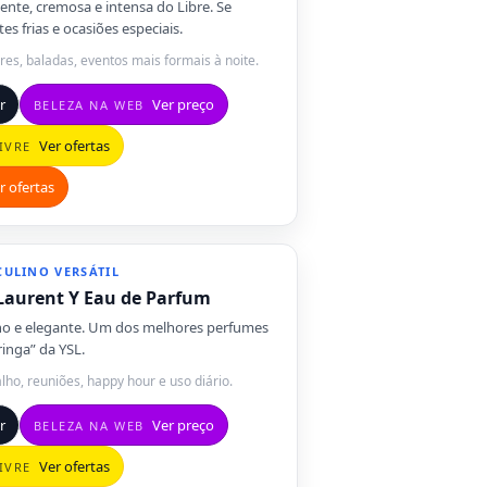
ente, cremosa e intensa do Libre. Se
es frias e ocasiões especiais.
ares, baladas, eventos mais formais à noite.
r
Ver preço
BELEZA NA WEB
Ver ofertas
IVRE
r ofertas
ULINO VERSÁTIL
 Laurent Y Eau de Parfum
o e elegante. Um dos melhores perfumes
inga” da YSL.
alho, reuniões, happy hour e uso diário.
r
Ver preço
BELEZA NA WEB
Ver ofertas
IVRE