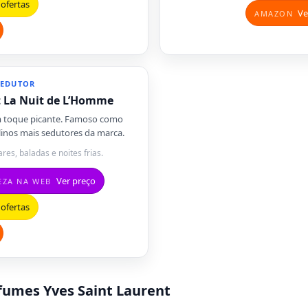
ofertas
Ve
AMAZON
SEDUTOR
t La Nuit de L’Homme
m toque picante. Famoso como
nos mais sedutores da marca.
ares, baladas e noites frias.
Ver preço
EZA NA WEB
ofertas
fumes Yves Saint Laurent