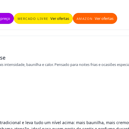
 preço
Ver ofertas
Ver ofertas
MERCADO LIVRE
AMAZON
nse
intensidade, baunilha e calor. Pensado para noites frias e ocasiões especia
 tradicional e leva tudo um nível acima: mais baunilha, mais crem
hama atenção, ideal para quem gosta de sentir o perfume durant