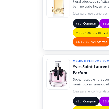
Floral adocicado sofistic
bem no trabalho, em enc
Ideal para: uso diário, escr
Comprar
YSL
BEL
Ver 
MERCADO LIVRE
Ver ofertas
AMAZON
MELHOR PERFUME RO
Yves Saint Lauren
Parfum
Doce, frutado e floral, c
romântico em uma cidad
Ideal para: encontros, dat
Comprar
YSL
BEL