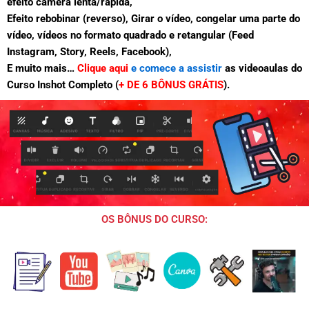
efeito câmera lenta/rápida,
Efeito rebobinar (reverso),
Girar o vídeo, congelar uma parte do
vídeo, vídeos no formato quadrado e retangular (Feed
Instagram, Story, Reels, Facebook),
E muito mais…
Clique aqui
e comece a assistir
as videoaulas do
Curso Inshot Completo (
+ DE 6 BÔNUS GRÁTIS
).
OS BÔNUS DO CURSO: