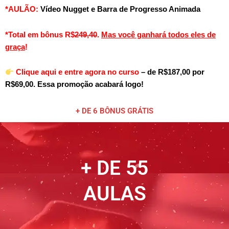
*AULÃO:
Vídeo Nugget e Barra de Progresso Animada
*Total em bônus R$
249,40
.
Mas você ganhará todos eles de
graça
!
Clique aqui e entre agora no curso
– de R$187,00 por
R$69,00. Essa promoção acabará logo!
+ DE 6 BÔNUS GRÁTIS
+ DE 55
AULAS