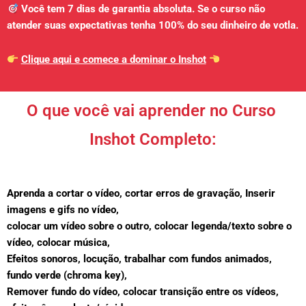
Você tem 7 dias de garantia absoluta. Se o curso não
atender suas expectativas tenha 100% do seu dinheiro de votla.
Clique aqui e comece a dominar o Inshot
O que você vai aprender no Curso 
Inshot Completo:
Aprenda a cortar o vídeo, cortar erros de gravação, Inserir
imagens e gifs no vídeo,
colocar um vídeo sobre o outro, colocar legenda/texto sobre o
vídeo, colocar música,
Efeitos sonoros, locução,
trabalhar com fundos animados,
fundo verde (chroma key),
Remover fundo do vídeo,
colocar transição entre os vídeos,